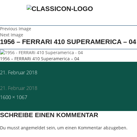
Previous Image
Next Image
1956 – FERRARI 410 SUPERAMERICA – 04
1956 – FERRARi 410 Superamerica – 04
Posted
21. Februar 2018
on
21. Februar 2018
Full
1600 × 1067
size
SCHREIBE EINEN KOMMENTAR
Du musst
angemeldet
sein, um einen Kommentar abzugeben.