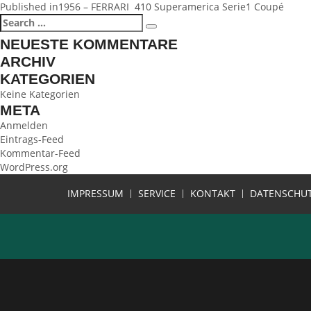
BEITRAGSNAVIGATION
Published in
1956 – FERRARI 410 Superamerica Serie1 Coupé
Search
Search
for:
NEUESTE KOMMENTARE
ARCHIV
KATEGORIEN
Keine Kategorien
META
Anmelden
Eintrags-Feed
Kommentar-Feed
WordPress.org
IMPRESSUM
SERVICE
KONTAKT
DATENSCHU