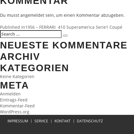
KOMMENTAR
Du musst
angemeldet
sein, um einen Kommentar abzugeben.
BEITRAGSNAVIGATION
Published in
1956 – FERRARI 410 Superamerica Serie1 Coupé
Search
Search
for:
NEUESTE KOMMENTARE
ARCHIV
KATEGORIEN
Keine Kategorien
META
Anmelden
Eintrags-Feed
Kommentar-Feed
WordPress.org
IMPRESSUM
SERVICE
KONTAKT
DATENSCHUTZ