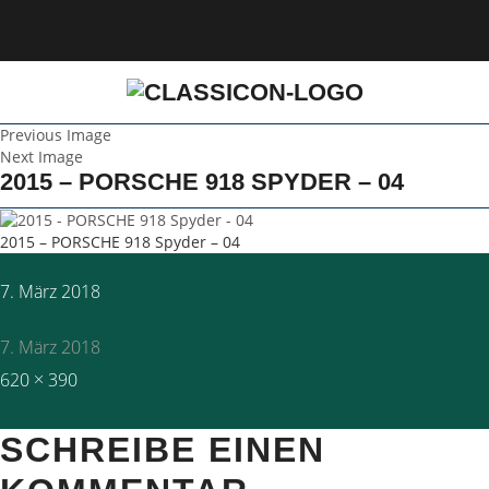
Previous Image
Next Image
2015 – PORSCHE 918 SPYDER – 04
2015 – PORSCHE 918 Spyder – 04
Posted
7. März 2018
on
7. März 2018
Full
620 × 390
size
SCHREIBE EINEN