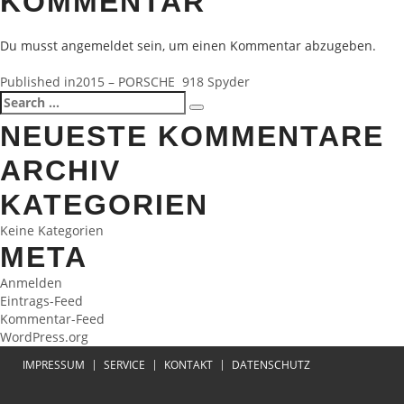
KOMMENTAR
Du musst
angemeldet
sein, um einen Kommentar abzugeben.
BEITRAGSNAVIGATION
Published in
2015 – PORSCHE 918 Spyder
Search
Search
for:
NEUESTE KOMMENTARE
ARCHIV
KATEGORIEN
Keine Kategorien
META
Anmelden
Eintrags-Feed
Kommentar-Feed
WordPress.org
IMPRESSUM
SERVICE
KONTAKT
DATENSCHUTZ