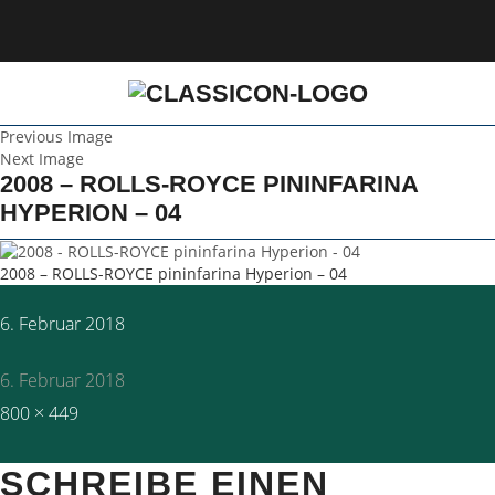
Previous Image
Next Image
2008 – ROLLS-ROYCE PININFARINA
HYPERION – 04
2008 – ROLLS-ROYCE pininfarina Hyperion – 04
Posted
6. Februar 2018
on
6. Februar 2018
Full
800 × 449
size
SCHREIBE EINEN