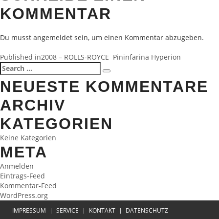
KOMMENTAR
Du musst
angemeldet
sein, um einen Kommentar abzugeben.
BEITRAGSNAVIGATION
Published in
2008 – ROLLS-ROYCE Pininfarina Hyperion
Search
Search
for:
NEUESTE KOMMENTARE
ARCHIV
KATEGORIEN
Keine Kategorien
META
Anmelden
Eintrags-Feed
Kommentar-Feed
WordPress.org
IMPRESSUM
SERVICE
KONTAKT
DATENSCHUTZ