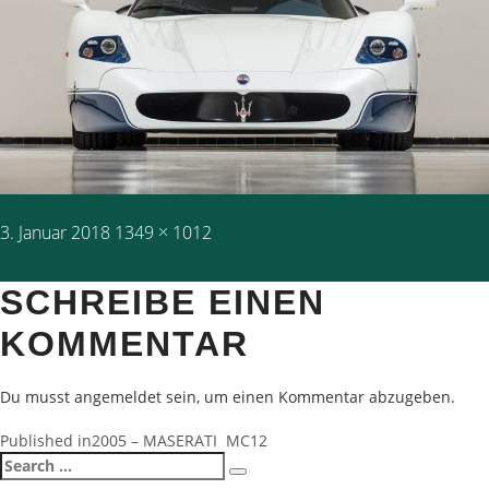
Posted
Full
3. Januar 2018
1349 × 1012
on
size
SCHREIBE EINEN
KOMMENTAR
Du musst
angemeldet
sein, um einen Kommentar abzugeben.
BEITRAGSNAVIGATION
Published in
2005 – MASERATI MC12
Search
Search
for: