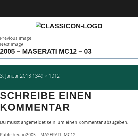
Previous Image
Next Image
2005 – MASERATI MC12 – 03
Posted
Full
3. Januar 2018
1349 × 1012
on
size
SCHREIBE EINEN
KOMMENTAR
Du musst
angemeldet
sein, um einen Kommentar abzugeben.
BEITRAGSNAVIGATION
Published in
2005 – MASERATI MC12