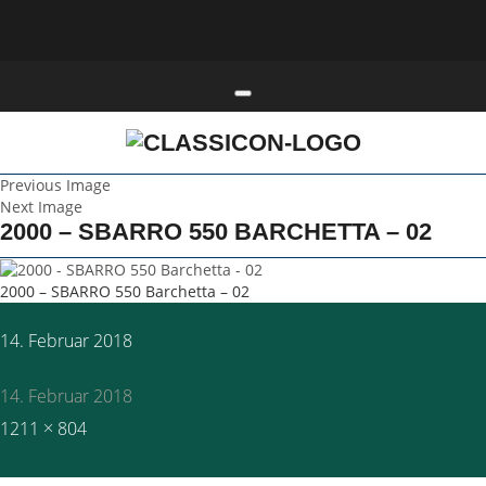
Toggle navigation
Previous Image
Next Image
2000 – SBARRO 550 BARCHETTA – 02
2000 – SBARRO 550 Barchetta – 02
Posted
14. Februar 2018
on
14. Februar 2018
Full
1211 × 804
size