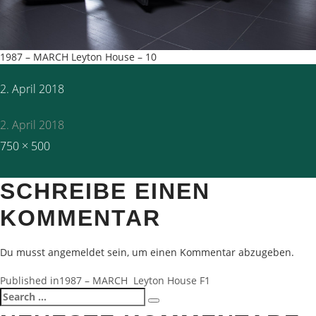
1987 – MARCH Leyton House – 10
Posted
2. April 2018
on
2. April 2018
Full
750 × 500
size
SCHREIBE EINEN
KOMMENTAR
Du musst
angemeldet
sein, um einen Kommentar abzugeben.
BEITRAGSNAVIGATION
Published in
1987 – MARCH Leyton House F1
Search
Search
for: