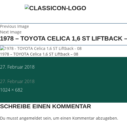
Previous Image
Next Image
1978 – TOYOTA CELICA 1,6 ST LIFTBACK –
1978 – TOYOTA Celica 1,6 ST Liftback – 08
Posted
27. Februar 2018
on
27. Februar 2018
Full
1024 × 682
size
SCHREIBE EINEN KOMMENTAR
Du musst
angemeldet
sein, um einen Kommentar abzugeben.