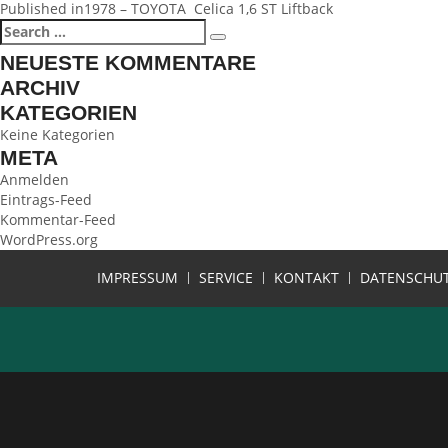
BEITRAGSNAVIGATION
Published in
1978 – TOYOTA Celica 1,6 ST Liftback
Search
Search
for:
NEUESTE KOMMENTARE
ARCHIV
KATEGORIEN
Keine Kategorien
META
Anmelden
Eintrags-Feed
Kommentar-Feed
WordPress.org
IMPRESSUM
SERVICE
KONTAKT
DATENSCHU