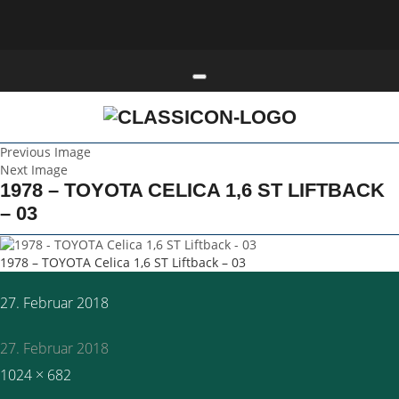
Toggle navigation
Previous Image
Next Image
1978 – TOYOTA CELICA 1,6 ST LIFTBACK
– 03
1978 – TOYOTA Celica 1,6 ST Liftback – 03
Posted
27. Februar 2018
on
27. Februar 2018
Full
1024 × 682