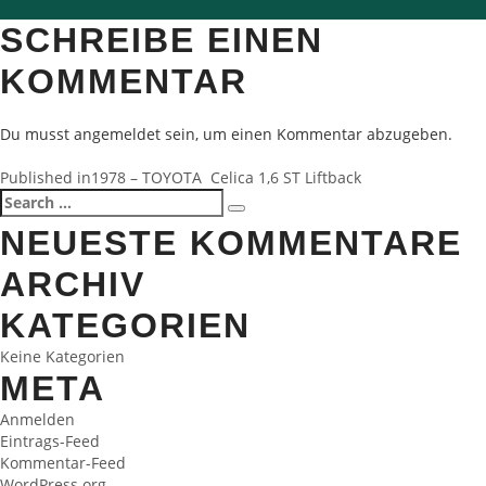
size
SCHREIBE EINEN
KOMMENTAR
Du musst
angemeldet
sein, um einen Kommentar abzugeben.
BEITRAGSNAVIGATION
Published in
1978 – TOYOTA Celica 1,6 ST Liftback
Search
Search
for:
NEUESTE KOMMENTARE
ARCHIV
KATEGORIEN
Keine Kategorien
META
Anmelden
Eintrags-Feed
Kommentar-Feed
WordPress.org