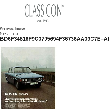
Previous Image
Next Image
BD6F34818F9C0705694F36736AA09C7E–