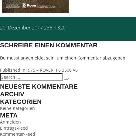
Posted
Full
20. Dezember 2017
236 × 320
on
size
SCHREIBE EINEN KOMMENTAR
Du musst
angemeldet
sein, um einen Kommentar abzugeben.
BEITRAGSNAVIGATION
Published in
1975 – ROVER P6 3500 V8
Search
Search
for:
NEUESTE KOMMENTARE
ARCHIV
KATEGORIEN
Keine Kategorien
META
Anmelden
Eintrags-Feed
Kommentar-Feed