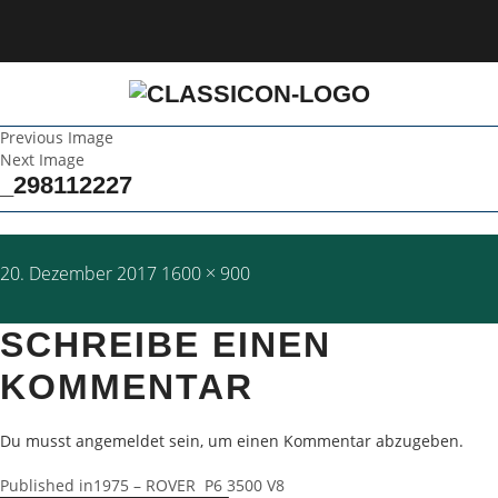
Previous Image
Next Image
_298112227
Posted
Full
20. Dezember 2017
1600 × 900
on
size
SCHREIBE EINEN
KOMMENTAR
Du musst
angemeldet
sein, um einen Kommentar abzugeben.
BEITRAGSNAVIGATION
Published in
1975 – ROVER P6 3500 V8