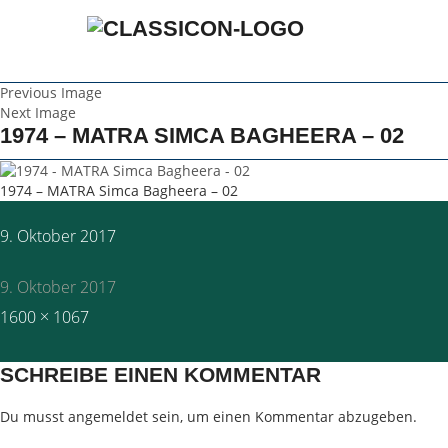
Previous Image
Next Image
1974 – MATRA SIMCA BAGHEERA – 02
1974 – MATRA Simca Bagheera – 02
Posted
9. Oktober 2017
on
9. Oktober 2017
Full
1600 × 1067
size
SCHREIBE EINEN KOMMENTAR
Du musst
angemeldet
sein, um einen Kommentar abzugeben.