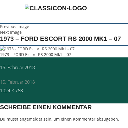
Previous Image
Next Image
1973 – FORD ESCORT RS 2000 MK1 – 07
1973 – FORD Escort RS 2000 Mk1 – 07
Posted
15. Februar 2018
on
15. Februar 2018
Full
1024 × 768
size
SCHREIBE EINEN KOMMENTAR
Du musst
angemeldet
sein, um einen Kommentar abzugeben.