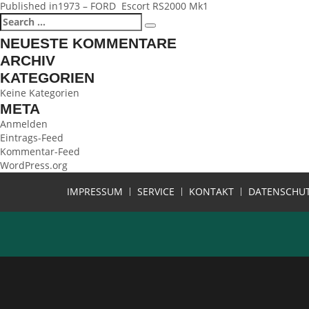
BEITRAGSNAVIGATION
Published in
1973 – FORD Escort RS2000 Mk1
Search
Search
for:
NEUESTE KOMMENTARE
ARCHIV
KATEGORIEN
Keine Kategorien
META
Anmelden
Eintrags-Feed
Kommentar-Feed
WordPress.org
IMPRESSUM
SERVICE
KONTAKT
DATENSCHU