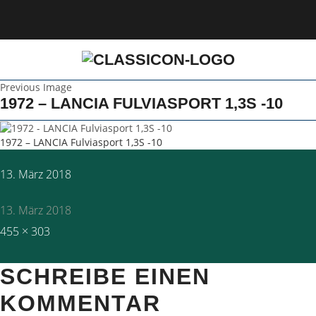
Previous Image
1972 – LANCIA FULVIASPORT 1,3S -10
1972 – LANCIA Fulviasport 1,3S -10
Posted
13. März 2018
on
13. März 2018
Full
455 × 303
size
SCHREIBE EINEN
KOMMENTAR