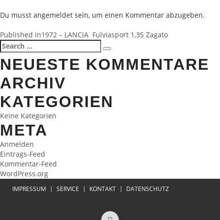
Du musst
angemeldet
sein, um einen Kommentar abzugeben.
BEITRAGSNAVIGATION
Published in
1972 – LANCIA Fulviasport 1,3S Zagato
Search
Search
for:
NEUESTE KOMMENTARE
ARCHIV
KATEGORIEN
Keine Kategorien
META
Anmelden
Eintrags-Feed
Kommentar-Feed
WordPress.org
IMPRESSUM
SERVICE
KONTAKT
DATENSCHUTZ