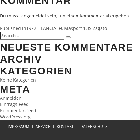
KOMMENTAR
Du musst
angemeldet
sein, um einen Kommentar abzugeben.
BEITRAGSNAVIGATION
Published in
1972 – LANCIA Fulviasport 1,3S Zagato
Search
Search
for:
NEUESTE KOMMENTARE
ARCHIV
KATEGORIEN
Keine Kategorien
META
Anmelden
Eintrags-Feed
Kommentar-Feed
WordPress.org
IMPRESSUM
SERVICE
KONTAKT
DATENSCHUTZ