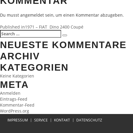
KOMMENTAR
Du musst
angemeldet
sein, um einen Kommentar abzugeben.
BEITRAGSNAVIGATION
Published in
1971 – FIAT Dino 2400 Coupé
Search
Search
for:
NEUESTE KOMMENTARE
ARCHIV
KATEGORIEN
Keine Kategorien
META
Anmelden
Eintrags-Feed
Kommentar-Feed
WordPress.org
IMPRESSUM
SERVICE
KONTAKT
DATENSCHUTZ