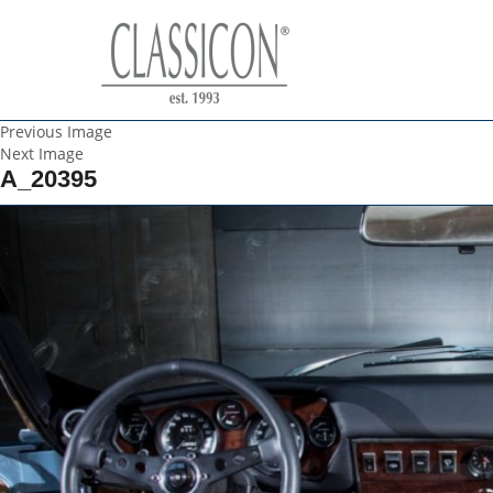
Previous Image
Next Image
A_20395