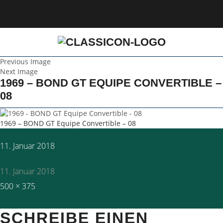
Previous Image
Next Image
1969 – BOND GT EQUIPE CONVERTIBLE –
08
1969 – BOND GT Equipe Convertible – 08
Posted
11. Januar 2018
on
11. Januar 2018
Full
500 × 375
size
SCHREIBE EINEN