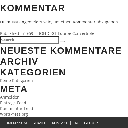
KOMMENTAR
Du musst
angemeldet
sein, um einen Kommentar abzugeben.
BEITRAGSNAVIGATION
Published in
1969 – BOND GT Equipe Convertible
Search
Search
for:
NEUESTE KOMMENTARE
ARCHIV
KATEGORIEN
Keine Kategorien
META
Anmelden
Eintrags-Feed
Kommentar-Feed
WordPress.org
IMPRESSUM
SERVICE
KONTAKT
DATENSCHUTZ