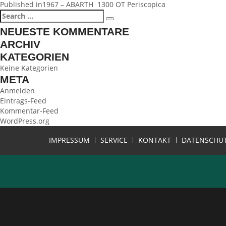
BEITRAGSNAVIGATION
Published in
1967 – ABARTH 1300 OT Periscopica
Search
Search
for:
NEUESTE KOMMENTARE
ARCHIV
KATEGORIEN
Keine Kategorien
META
Anmelden
Eintrags-Feed
Kommentar-Feed
WordPress.org
IMPRESSUM
SERVICE
KONTAKT
DATENSCHU