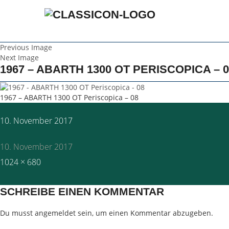
Previous Image
Next Image
1967 – ABARTH 1300 OT PERISCOPICA – 0
1967 – ABARTH 1300 OT Periscopica – 08
Posted
10. November 2017
on
10. November 2017
Full
1024 × 680
size
SCHREIBE EINEN KOMMENTAR
Du musst
angemeldet
sein, um einen Kommentar abzugeben.