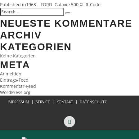
BEITRAGSNAVIGATION
Published in
1963 – FORD Galaxie 500 XL R-Code
Search
Search
for:
NEUESTE KOMMENTARE
ARCHIV
KATEGORIEN
Keine Kategorien
META
Anmelden
Eintrags-Feed
Kommentar-Feed
WordPress.org
IMPRESSUM
SERVICE
KONTAKT
DATENSCHUTZ