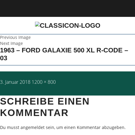
Previous Image
Next Image
1963 – FORD GALAXIE 500 XL R-CODE –
03
Posted
Full
3. Januar 2018
1200 × 800
on
size
SCHREIBE EINEN
KOMMENTAR
Du musst
angemeldet
sein, um einen Kommentar abzugeben.