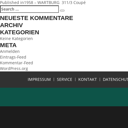
BEITRAGSNAVIGATION
Published in
1958 – WARTBURG 311/3 Coupé
Search
Search
for:
NEUESTE KOMMENTARE
ARCHIV
KATEGORIEN
Keine Kategorien
META
Anmelden
Eintrags-Feed
Kommentar-Feed
WordPress.org
IMPRESSUM
SERVICE
KONTAKT
DATENSCHU