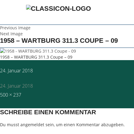
Previous Image
Next Image
1958 – WARTBURG 311.3 COUPE – 09
1958 – WARTBURG 311.3 Coupe – 09
Posted
24. Januar 2018
on
24. Januar 2018
Full
500 × 237
size
SCHREIBE EINEN KOMMENTAR
Du musst
angemeldet
sein, um einen Kommentar abzugeben.