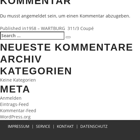
KOMMENTAR
Du musst
angemeldet
sein, um einen Kommentar abzugeben.
BEITRAGSNAVIGATION
Published in
1958 – WARTBURG 311/3 Coupé
Search
Search
for:
NEUESTE KOMMENTARE
ARCHIV
KATEGORIEN
Keine Kategorien
META
Anmelden
Eintrags-Feed
Kommentar-Feed
WordPress.org
IMPRESSUM
SERVICE
KONTAKT
DATENSCHUTZ