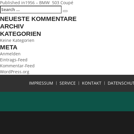
BEITRAGSNAVIGATION
Published in
1956 – BMW 503 Coupé
Search
Search
for:
NEUESTE KOMMENTARE
ARCHIV
KATEGORIEN
Keine Kategorien
META
Anmelden
Eintrags-Feed
Kommentar-Feed
WordPress.org
IMPRESSUM
SERVICE
KONTAKT
DATENSCHU