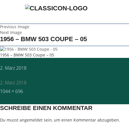
Previous Image
Next Image
1956 – BMW 503 COUPE – 05
1956 – BMW 503 Coupe – 05
Posted
2. März 2018
on
2. März 2018
Full
1044 × 696
size
SCHREIBE EINEN KOMMENTAR
Du musst
angemeldet
sein, um einen Kommentar abzugeben.