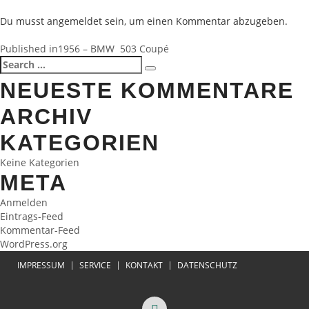
Du musst
angemeldet
sein, um einen Kommentar abzugeben.
BEITRAGSNAVIGATION
Published in
1956 – BMW 503 Coupé
Search
Search
for:
NEUESTE KOMMENTARE
ARCHIV
KATEGORIEN
Keine Kategorien
META
Anmelden
Eintrags-Feed
Kommentar-Feed
WordPress.org
IMPRESSUM
SERVICE
KONTAKT
DATENSCHUTZ