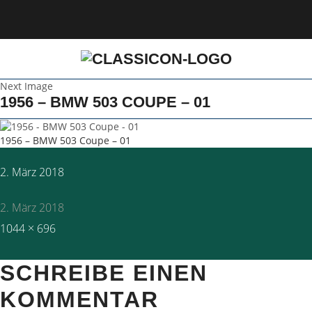
Next Image
1956 – BMW 503 COUPE – 01
1956 – BMW 503 Coupe – 01
Posted
2. März 2018
on
2. März 2018
Full
1044 × 696
size
SCHREIBE EINEN
KOMMENTAR