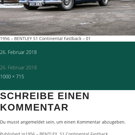
1956 – BENTLEY S1 Continental Fastback – 01
Posted
26. Februar 2018
on
26. Februar 2018
Full
1000 × 715
size
SCHREIBE EINEN
KOMMENTAR
Du musst
angemeldet
sein, um einen Kommentar abzugeben.
Published in
1956 – BENTLEY S1 Continental Fastback