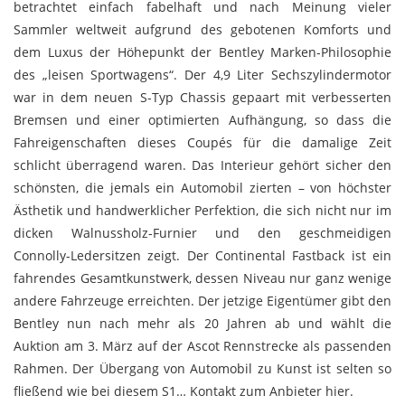
betrachtet einfach fabelhaft und nach Meinung vieler
Sammler weltweit aufgrund des gebotenen Komforts und
dem Luxus der Höhepunkt der Bentley Marken-Philosophie
des „leisen Sportwagens“. Der 4,9 Liter Sechszylindermotor
war in dem neuen S-Typ Chassis gepaart mit verbesserten
Bremsen und einer optimierten Aufhängung, so dass die
Fahreigenschaften dieses Coupés für die damalige Zeit
schlicht überragend waren. Das Interieur gehört sicher den
schönsten, die jemals ein Automobil zierten – von höchster
Ästhetik und handwerklicher Perfektion, die sich nicht nur im
dicken Walnussholz-Furnier und den geschmeidigen
Connolly-Ledersitzen zeigt. Der Continental Fastback ist ein
fahrendes Gesamtkunstwerk, dessen Niveau nur ganz wenige
andere Fahrzeuge erreichten. Der jetzige Eigentümer gibt den
Bentley nun nach mehr als 20 Jahren ab und wählt die
Auktion am 3. März auf der Ascot Rennstrecke als passenden
Rahmen. Der Übergang von Automobil zu Kunst ist selten so
fließend wie bei diesem S1… Kontakt zum Anbieter
hier
.