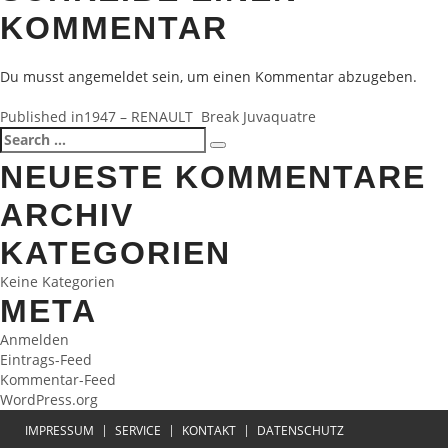
KOMMENTAR
Du musst
angemeldet
sein, um einen Kommentar abzugeben.
BEITRAGSNAVIGATION
Published in
1947 – RENAULT Break Juvaquatre
Search
Search
for:
NEUESTE KOMMENTARE
ARCHIV
KATEGORIEN
Keine Kategorien
META
Anmelden
Eintrags-Feed
Kommentar-Feed
WordPress.org
IMPRESSUM
SERVICE
KONTAKT
DATENSCHUTZ