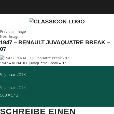
Previous Image
Next Image
1947 – RENAULT JUVAQUATRE BREAK –
07
1947 – RENAULT Juvaquatre Break – 07
Posted
9. Januar 2018
on
9. Januar 2018
Full
960 × 540
size
SCHREIBE EINEN