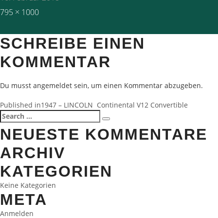
Full
795 × 1000
size
SCHREIBE EINEN
KOMMENTAR
Du musst
angemeldet
sein, um einen Kommentar abzugeben.
BEITRAGSNAVIGATION
Published in
1947 – LINCOLN Continental V12 Convertible
Search
Search
for:
NEUESTE KOMMENTARE
ARCHIV
KATEGORIEN
Keine Kategorien
META
Anmelden