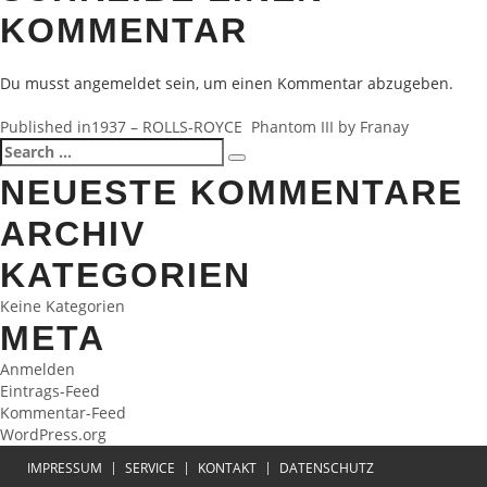
KOMMENTAR
Du musst
angemeldet
sein, um einen Kommentar abzugeben.
BEITRAGSNAVIGATION
Published in
1937 – ROLLS-ROYCE Phantom III by Franay
Search
Search
for:
NEUESTE KOMMENTARE
ARCHIV
KATEGORIEN
Keine Kategorien
META
Anmelden
Eintrags-Feed
Kommentar-Feed
WordPress.org
IMPRESSUM
SERVICE
KONTAKT
DATENSCHUTZ