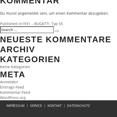
KOMMENTAR
Du musst
angemeldet
sein, um einen Kommentar abzugeben.
BEITRAGSNAVIGATION
Published in
1931 – BUGATTI Typ 55
Search
Search
for:
NEUESTE KOMMENTARE
ARCHIV
KATEGORIEN
Keine Kategorien
META
Anmelden
Eintrags-Feed
Kommentar-Feed
WordPress.org
IMPRESSUM
SERVICE
KONTAKT
DATENSCHUTZ