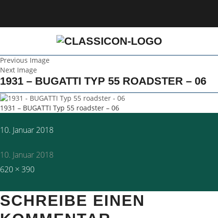
Previous Image
Next Image
1931 – BUGATTI TYP 55 ROADSTER – 06
1931 – BUGATTI Typ 55 roadster – 06
Posted
10. Januar 2018
on
10. Januar 2018
Full
620 × 390
size
SCHREIBE EINEN