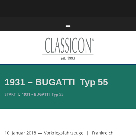
Toggle navigation
1931 – BUGATTI Typ 55
START
1931 – BUGATTI Typ 55
10. Januar 2018
—
Vorkriegsfahrzeuge
|
Frankreich