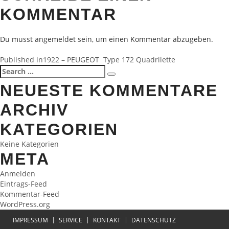
KOMMENTAR
Du musst
angemeldet
sein, um einen Kommentar abzugeben.
BEITRAGSNAVIGATION
Published in
1922 – PEUGEOT Type 172 Quadrilette
Search
Search
for:
NEUESTE KOMMENTARE
ARCHIV
KATEGORIEN
Keine Kategorien
META
Anmelden
Eintrags-Feed
Kommentar-Feed
WordPress.org
IMPRESSUM
SERVICE
KONTAKT
DATENSCHUTZ