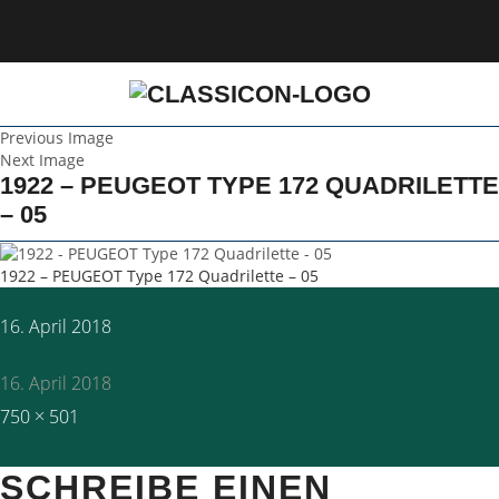
Previous Image
Next Image
1922 – PEUGEOT TYPE 172 QUADRILETTE
– 05
1922 – PEUGEOT Type 172 Quadrilette – 05
Posted
16. April 2018
on
16. April 2018
Full
750 × 501
size
SCHREIBE EINEN