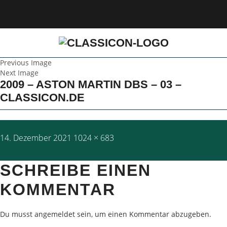
Previous Image
Next Image
2009 – ASTON MARTIN DBS – 03 –
CLASSICON.DE
Posted
Full
14. Dezember 2021
1024 × 683
on
size
SCHREIBE EINEN
KOMMENTAR
Du musst
angemeldet
sein, um einen Kommentar abzugeben.