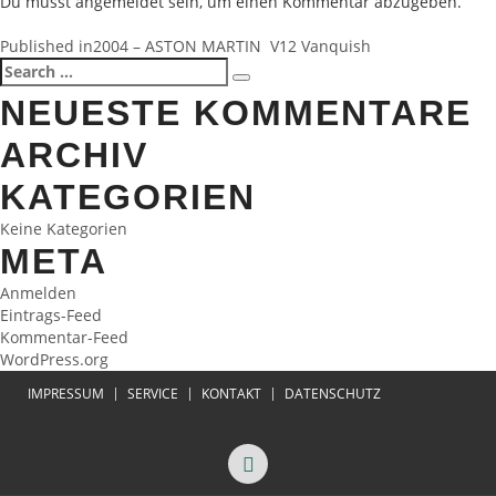
Du musst
angemeldet
sein, um einen Kommentar abzugeben.
BEITRAGSNAVIGATION
Published in
2004 – ASTON MARTIN V12 Vanquish
Search
Search
for:
NEUESTE KOMMENTARE
ARCHIV
KATEGORIEN
Keine Kategorien
META
Anmelden
Eintrags-Feed
Kommentar-Feed
WordPress.org
IMPRESSUM
SERVICE
KONTAKT
DATENSCHUTZ