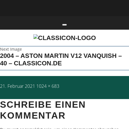
Toggle navigation
Next Image
2004 – ASTON MARTIN V12 VANQUISH –
40 – CLASSICON.DE
Posted
Full
21. Februar 2021
1024 × 683
on
size
SCHREIBE EINEN
KOMMENTAR