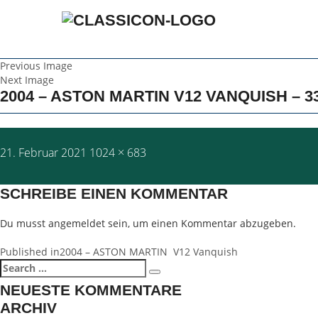
Previous Image
Next Image
2004 – ASTON MARTIN V12 VANQUISH – 3
Posted
Full
21. Februar 2021
1024 × 683
on
size
SCHREIBE EINEN KOMMENTAR
Du musst
angemeldet
sein, um einen Kommentar abzugeben.
BEITRAGSNAVIGATION
Published in
2004 – ASTON MARTIN V12 Vanquish
Search
Search
for:
NEUESTE KOMMENTARE
ARCHIV