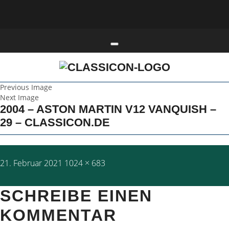
Toggle navigation
Previous Image
Next Image
2004 – ASTON MARTIN V12 VANQUISH –
29 – CLASSICON.DE
Posted
Full
21. Februar 2021
1024 × 683
on
size
SCHREIBE EINEN
KOMMENTAR