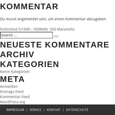
KOMMENTAR
Du musst
angemeldet
sein, um einen Kommentar abzugeben.
BEITRAGSNAVIGATION
Published in
1998 – FERRARI 550 Maranello
Search
Search
for:
NEUESTE KOMMENTARE
ARCHIV
KATEGORIEN
Keine Kategorien
META
Anmelden
Eintrags-Feed
Kommentar-Feed
WordPress.org
IMPRESSUM
SERVICE
KONTAKT
DATENSCHUTZ