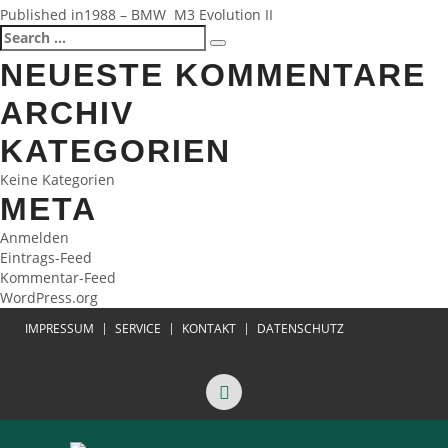
BEITRAGSNAVIGATION
Published in
1988 – BMW M3 Evolution II
Search
Search
for:
NEUESTE KOMMENTARE
ARCHIV
KATEGORIEN
Keine Kategorien
META
Anmelden
Eintrags-Feed
Kommentar-Feed
WordPress.org
IMPRESSUM
SERVICE
KONTAKT
DATENSCHUTZ