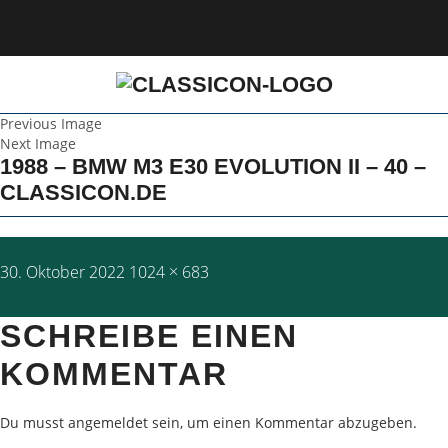
Previous Image
Next Image
1988 – BMW M3 E30 EVOLUTION II – 40 –
CLASSICON.DE
Posted
Full
30. Oktober 2022
1024 × 683
on
size
SCHREIBE EINEN
KOMMENTAR
Du musst
angemeldet
sein, um einen Kommentar abzugeben.