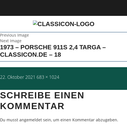
Previous Image
Next Image
1973 – PORSCHE 911S 2,4 TARGA –
CLASSICON.DE – 18
Posted
Full
22. Oktober 2021
683 × 1024
on
size
SCHREIBE EINEN
KOMMENTAR
Du musst
angemeldet
sein, um einen Kommentar abzugeben.