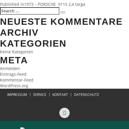
BEITRAGSNAVIGATION
Published in
1973 – PORSCHE 911S 2,4 targa
Search
Search
for:
NEUESTE KOMMENTARE
ARCHIV
KATEGORIEN
Keine Kategorien
META
Anmelden
Eintrags-Feed
Kommentar-Feed
WordPress.org
IMPRESSUM
SERVICE
KONTAKT
DATENSCHUTZ