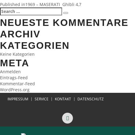
BEITRAGSNAVIGATION
Published in
1969 – MASERATI Ghibli 4,7
Search
Search
for:
NEUESTE KOMMENTARE
ARCHIV
KATEGORIEN
Keine Kategorien
META
Anmelden
Eintrags-Feed
Kommentar-Feed
WordPress.org
IMPRESSUM
SERVICE
KONTAKT
DATENSCHUTZ