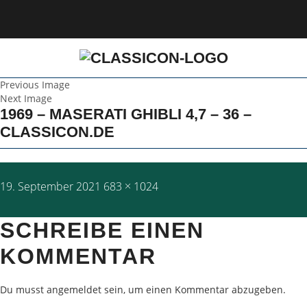
Previous Image
Next Image
1969 – MASERATI GHIBLI 4,7 – 36 –
CLASSICON.DE
Posted
Full
19. September 2021
683 × 1024
on
size
SCHREIBE EINEN
KOMMENTAR
Du musst
angemeldet
sein, um einen Kommentar abzugeben.