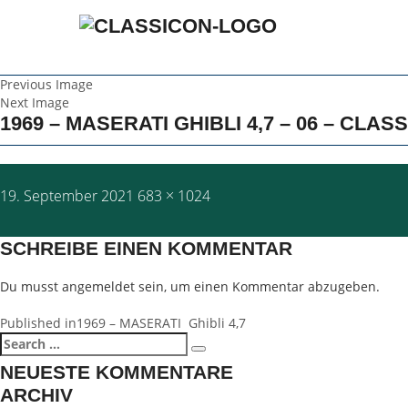
Previous Image
Next Image
1969 – MASERATI GHIBLI 4,7 – 06 – CLAS
Posted
Full
19. September 2021
683 × 1024
on
size
SCHREIBE EINEN KOMMENTAR
Du musst
angemeldet
sein, um einen Kommentar abzugeben.
BEITRAGSNAVIGATION
Published in
1969 – MASERATI Ghibli 4,7
Search
Search
for:
NEUESTE KOMMENTARE
ARCHIV