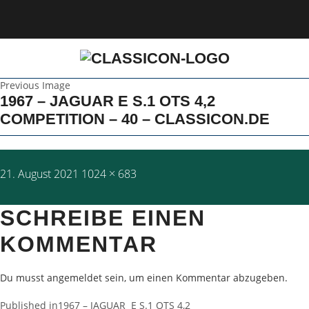
Previous Image
1967 – JAGUAR E S.1 OTS 4,2
COMPETITION – 40 – CLASSICON.DE
Posted
Full
21. August 2021
1024 × 683
on
size
SCHREIBE EINEN
KOMMENTAR
Du musst
angemeldet
sein, um einen Kommentar abzugeben.
Published in
1967 – JAGUAR E S.1 OTS 4,2