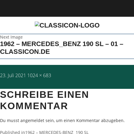
Next Image
1962 – MERCEDES_BENZ 190 SL – 01 –
CLASSICON.DE
Posted
Full
23. Juli 2021
1024 × 683
on
size
SCHREIBE EINEN
KOMMENTAR
Du musst
angemeldet
sein, um einen Kommentar abzugeben.
Published in
1962 – MERCEDES-BENZ 190 SL