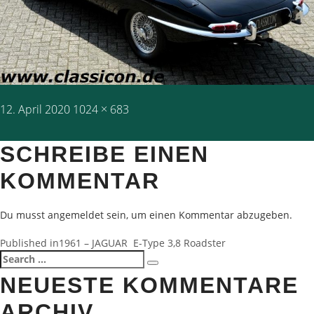
Posted
Full
12. April 2020
1024 × 683
on
size
SCHREIBE EINEN
KOMMENTAR
Du musst
angemeldet
sein, um einen Kommentar abzugeben.
BEITRAGSNAVIGATION
Published in
1961 – JAGUAR E-Type 3,8 Roadster
Search
Search
for:
NEUESTE KOMMENTARE
ARCHIV