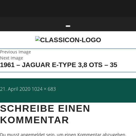
Toggle navigation
Previous Image
Next Image
1961 – JAGUAR E-TYPE 3,8 OTS – 35
Posted
Full
21. April 2020
1024 × 683
on
size
SCHREIBE EINEN
KOMMENTAR
Du musst
angemeldet
sein, um einen Kommentar abzugeben.