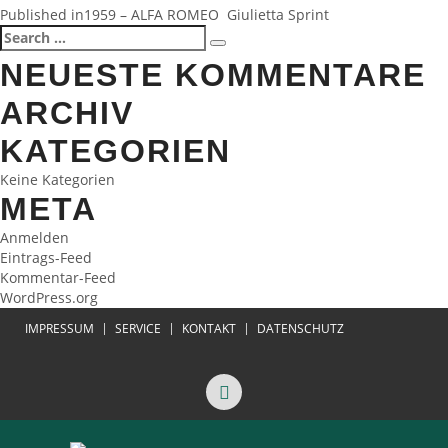
BEITRAGSNAVIGATION
Published in
1959 – ALFA ROMEO Giulietta Sprint
Search
Search
for:
NEUESTE KOMMENTARE
ARCHIV
KATEGORIEN
Keine Kategorien
META
Anmelden
Eintrags-Feed
Kommentar-Feed
WordPress.org
IMPRESSUM
SERVICE
KONTAKT
DATENSCHUTZ