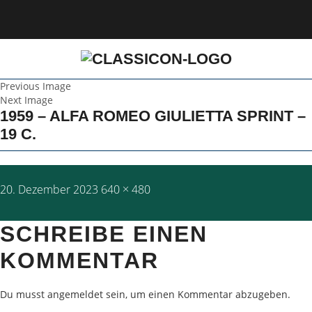
Previous Image
Next Image
1959 – ALFA ROMEO GIULIETTA SPRINT –
19 C.
Posted
Full
20. Dezember 2023
640 × 480
on
size
SCHREIBE EINEN
KOMMENTAR
Du musst
angemeldet
sein, um einen Kommentar abzugeben.