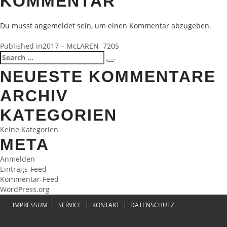
KOMMENTAR
Du musst
angemeldet
sein, um einen Kommentar abzugeben.
BEITRAGSNAVIGATION
Published in
2017 – McLAREN 720S
Search
Search
for:
NEUESTE KOMMENTARE
ARCHIV
KATEGORIEN
Keine Kategorien
META
Anmelden
Eintrags-Feed
Kommentar-Feed
WordPress.org
IMPRESSUM
SERVICE
KONTAKT
DATENSCHUTZ