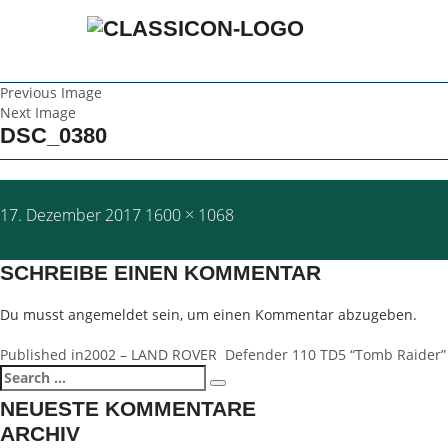
Previous Image
Next Image
DSC_0380
Posted
Full
17. Dezember 2017
1600 × 1068
on
size
SCHREIBE EINEN KOMMENTAR
Du musst
angemeldet
sein, um einen Kommentar abzugeben.
BEITRAGSNAVIGATION
Published in
2002 – LAND ROVER Defender 110 TD5 “Tomb Raider”
Search
Search
for:
NEUESTE KOMMENTARE
ARCHIV