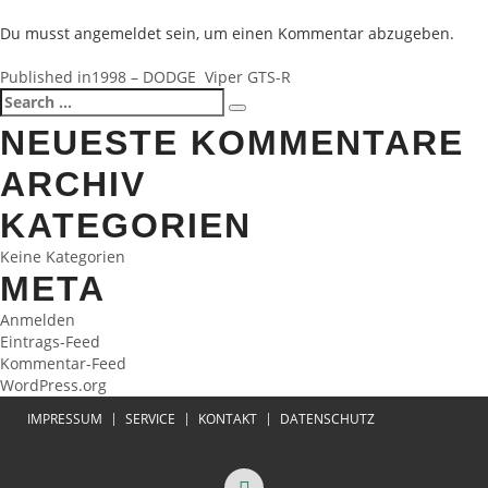
Du musst
angemeldet
sein, um einen Kommentar abzugeben.
BEITRAGSNAVIGATION
Published in
1998 – DODGE Viper GTS-R
Search
Search
for:
NEUESTE KOMMENTARE
ARCHIV
KATEGORIEN
Keine Kategorien
META
Anmelden
Eintrags-Feed
Kommentar-Feed
WordPress.org
IMPRESSUM
SERVICE
KONTAKT
DATENSCHUTZ