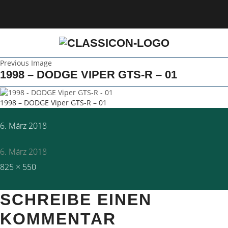
Previous Image
1998 – DODGE VIPER GTS-R – 01
1998 – DODGE Viper GTS-R – 01
Posted
6. März 2018
on
6. März 2018
Full
825 × 550
size
SCHREIBE EINEN
KOMMENTAR